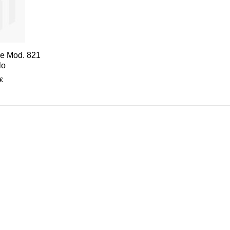
se Mod. 821
lo
€