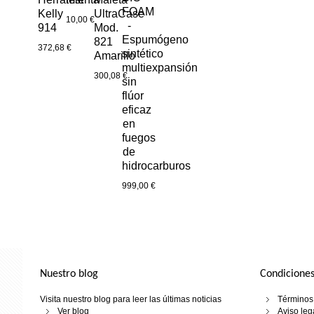
FOAM
Kelly
UltraCase
10,00 €
-
914
Mod.
Espumógeno
821
372,68 €
sintético
Amarillo
multiexpansión
300,08 €
sin
flúor
eficaz
en
fuegos
de
hidrocarburos
999,00 €
Nuestro blog
Condiciones
Visita nuestro blog para leer las últimas noticias
Términos 
Ver blog
Aviso leg