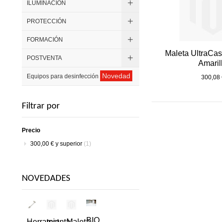
ILUMINACIÓN
PROTECCIÓN
FORMACIÓN
Maleta UltraCa
POSTVENTA
Amaril
Novedad
Equipos para desinfección
300,08 
Filtrar por
Precio
300,00 €
y superior
(1)
NOVEDADES
BIO
Herramienta
test
Maleta