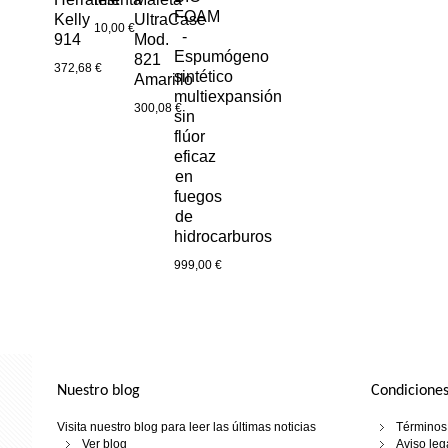
FOAM
Kelly
UltraCase
10,00 €
-
914
Mod.
Espumógeno
821
372,68 €
sintético
Amarillo
multiexpansión
300,08 €
sin
flúor
eficaz
en
fuegos
de
hidrocarburos
999,00 €
Nuestro blog
Condiciones
Visita nuestro blog para leer las últimas noticias
Términos 
Ver blog
Aviso leg