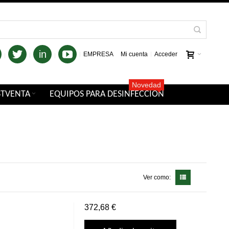
in
EMPRESA
Mi cuenta
Acceder
Novedad
STVENTA
EQUIPOS PARA DESINFECCIÓN
Ver como:
372,68 €