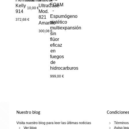
FOAM
Kelly
UltraCase
10,00 €
-
914
Mod.
Espumógeno
821
372,68 €
sintético
Amarillo
multiexpansión
300,08 €
sin
flúor
eficaz
en
fuegos
de
hidrocarburos
999,00 €
Nuestro blog
Condiciones
Visita nuestro blog para leer las últimas noticias
Términos 
Ver blog
Aviso leg