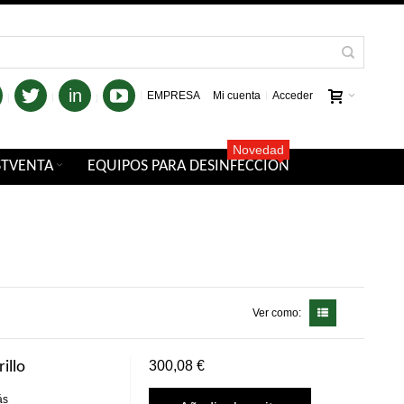
in
EMPRESA
Mi cuenta
Acceder
Novedad
STVENTA
EQUIPOS PARA DESINFECCIÓN
Ver como:
300,08 €
illo
ás