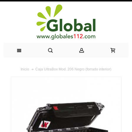
Caja UltraBox Mod. 206 Negro (forrado interior)
Inicio