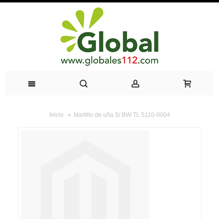
Martillo de uña S/ BW-TL 5110-0004
Inicio