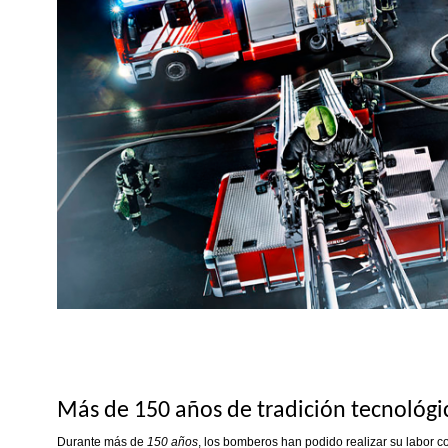
Más de 150 años de tradición tecnológi
Durante más de
150 años
, los bomberos han podido realizar su labor c