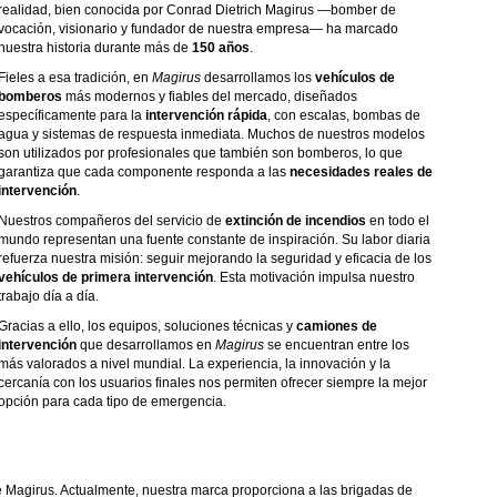
realidad, bien conocida por Conrad Dietrich Magirus —bomber de
vocación, visionario y fundador de nuestra empresa— ha marcado
nuestra historia durante más de
150 años
.
Fieles a esa tradición, en
Magirus
desarrollamos los
vehículos de
bomberos
más modernos y fiables del mercado, diseñados
específicamente para la
intervención rápida
, con escalas, bombas de
agua y sistemas de respuesta inmediata. Muchos de nuestros modelos
son utilizados por profesionales que también son bomberos, lo que
garantiza que cada componente responda a las
necesidades reales de
intervención
.
Nuestros compañeros del servicio de
extinción de incendios
en todo el
mundo representan una fuente constante de inspiración. Su labor diaria
refuerza nuestra misión: seguir mejorando la seguridad y eficacia de los
vehículos de primera intervención
. Esta motivación impulsa nuestro
trabajo día a día.
Gracias a ello, los equipos, soluciones técnicas y
camiones de
intervención
que desarrollamos en
Magirus
se encuentran entre los
más valorados a nivel mundial. La experiencia, la innovación y la
cercanía con los usuarios finales nos permiten ofrecer siempre la mejor
opción para cada tipo de emergencia.
de Magirus. Actualmente, nuestra marca proporciona a las brigadas de